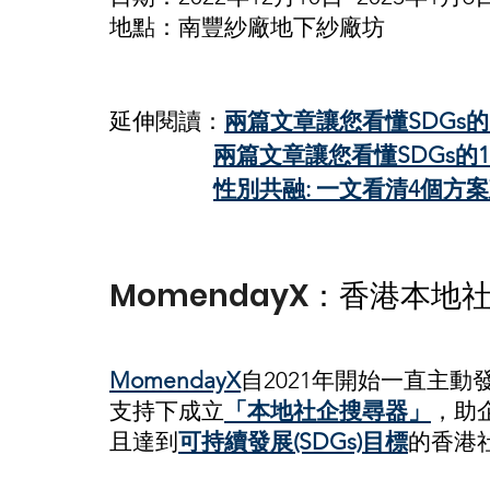
地點：南豐紗廠地下紗廠坊
延伸閱讀：
兩篇文章讓您看懂SDGs
兩篇文章讓您看懂SDGs的17個
性別共融: 一文看清4個方案建
MomendayX
：香港本地社
MomendayX
自2021年開始一直主動
支持下成立
「本地社企搜尋器」
，助
且達到
可持續發展(SDGs)目標
的香港