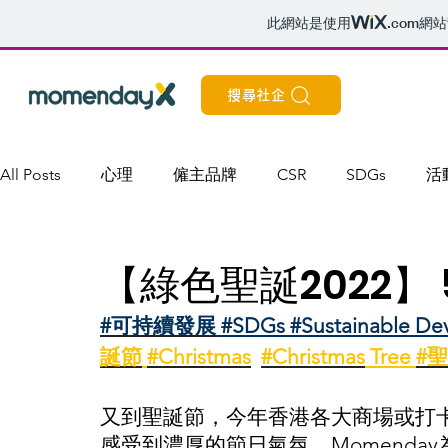
此網站是使用
.com
網站
搜尋社企
All Posts
心理
僱主品牌
CSR
SDGs
活
【綠色聖誕2022】
#可持續發展
#SDGs #Sustainable 
誕節
#Christmas
#Christmas
 Tree 
#
又到聖誕節，今年香港各大商場或打
感受到濃厚的節日氣氛，Momenda